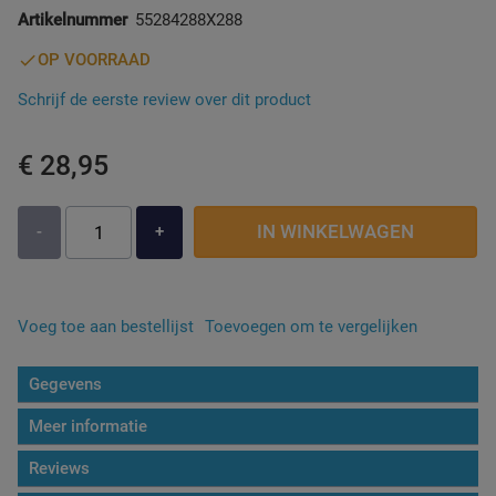
Artikelnummer
55284288X288
Zuignap Oplossingen
Werkverlichting
OP VOORRAAD
Schrijf de eerste review over dit product
Diverse Auto
€ 28,95
IN WINKELWAGEN
-
+
Voeg toe aan bestellijst
Toevoegen om te vergelijken
Gegevens
Meer informatie
Reviews