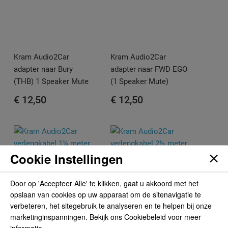
Kram Audio2Car
Kram Audio2Car
adapter naar Bury
adapter naar FWD EGO
(THB) 1 Speaker Mute
(1 Speaker Mute)
€ 12,50
€ 12,50
Cookie Instellingen
Door op 'Accepteer Alle' te klikken, gaat u akkoord met het
opslaan van cookies op uw apparaat om de sitenavigatie te
verbeteren, het sitegebruik te analyseren en te helpen bij onze
marketinginspanningen. Bekijk ons Cookiebeleid voor meer
informatie.