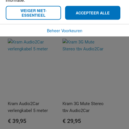
Kram Audio2Car
Kram Audio2Car
WEIGER NIET-
ACCEPTEER ALLE
verlengkabel 1¼ meter
verlengkabel 2½ meter
ESSENTIEEL
€ 19,95
€ 24,95
Beheer Voorkeuren
Kram Audio2Car
Kram 3G Mute Stereo
verlengkabel 5 meter
tbv Audio2Car
€ 39,95
€ 29,95