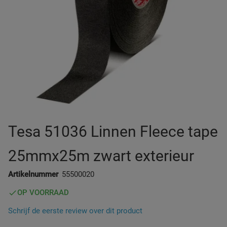
Zuignap Oplossingen
Werkverlichting
Diverse Auto
Tesa 51036 Linnen Fleece tape
25mmx25m zwart exterieur
Artikelnummer
55500020
OP VOORRAAD
Schrijf de eerste review over dit product