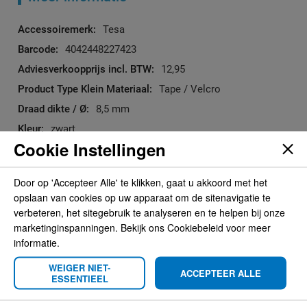
Meer
Tesa
informatie
4042448227423
12,95
Tape / Velcro
8,5 mm
zwart
Cookie Instellingen
Door op 'Accepteer Alle' te klikken, gaat u akkoord met het
Reviews
opslaan van cookies op uw apparaat om de sitenavigatie te
verbeteren, het sitegebruik te analyseren en te helpen bij onze
U plaatst een review over:
marketinginspanningen. Bekijk ons Cookiebeleid voor meer
Tesa 51036 Linnen Fleece tape 25mmx25m
informatie.
zwart exterieur
WEIGER NIET-
ACCEPTEER ALLE
ESSENTIEEL
Uw naam