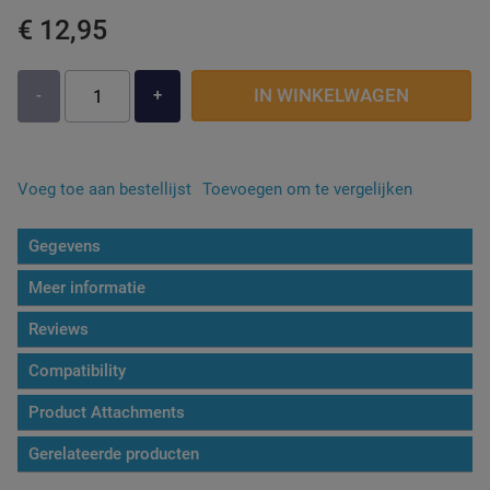
€ 12,95
IN WINKELWAGEN
-
+
Voeg toe aan bestellijst
Toevoegen om te vergelijken
Gegevens
Meer informatie
Reviews
Compatibility
Product Attachments
Gerelateerde producten