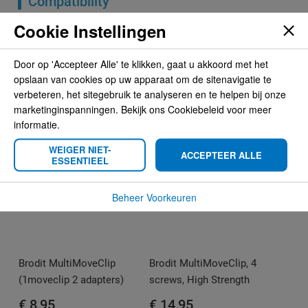
Compatibility
Cookie Instellingen
Gerelateerde producten
Door op 'Accepteer Alle' te klikken, gaat u akkoord met het
opslaan van cookies op uw apparaat om de sitenavigatie te
verbeteren, het sitegebruik te analyseren en te helpen bij onze
marketinginspanningen. Bekijk ons Cookiebeleid voor meer
informatie.
WEIGER NIET-
ACCEPTEER ALLE
ESSENTIEEL
Beheer Voorkeuren
Brodit MultiMoveClip
Brodit MultiMoveClip, 4
(1moveclip 2 adapters)
screws, High Strength
€ 8,95
€ 14,95