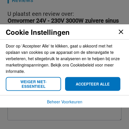
Reviews
U plaatst een review over:
Omvormer 24V - 230V 3000W zuivere sinus
Cookie Instellingen
Uw naam
Door op 'Accepteer Alle' te klikken, gaat u akkoord met het
opslaan van cookies op uw apparaat om de sitenavigatie te
verbeteren, het sitegebruik te analyseren en te helpen bij onze
Samenvatting
marketinginspanningen. Bekijk ons Cookiebeleid voor meer
informatie.
WEIGER NIET-
ACCEPTEER ALLE
ESSENTIEEL
Review
Beheer Voorkeuren