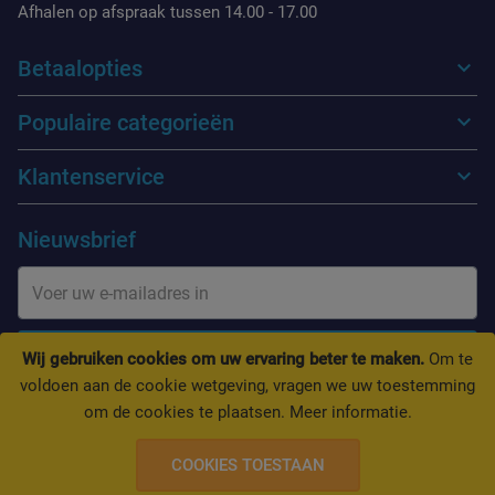
Afhalen op afspraak tussen 14.00 - 17.00
Betaalopties
Populaire categorieën
Klantenservice
Nieuwsbrief
INSCHRIJVEN
Wij gebruiken cookies om uw ervaring beter te maken.
Om te
voldoen aan de cookie wetgeving, vragen we uw toestemming
om de cookies te plaatsen.
Meer informatie
.
COOKIES TOESTAAN
Copyright © 2019-PDAplus. All rights reserved.