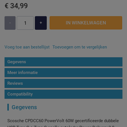
€ 34,99
IN WINKELWAGEN
-
+
Voeg toe aan bestellijst
Toevoegen om te vergelijken
Gegevens
Meer informatie
Reviews
Compatibility
Gegevens
Scosche CPDCC60 PowerVolt 60W gecertificeerde dubbele