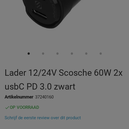
Zuignap Oplossingen
Werkverlichting
Diverse Auto
Lader 12/24V Scosche 60W 2x
usbC PD 3.0 zwart
Artikelnummer
37240160
OP VOORRAAD
Schrijf de eerste review over dit product