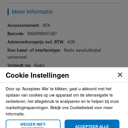
Meer informatie
Meer
RTA
informatie
5060090051387
4,00
Radio aansluitkabel
universeel
Radio
Cookie Instellingen
0 Universeel
Door op 'Accepteer Alle' te klikken, gaat u akkoord met het
opslaan van cookies op uw apparaat om de sitenavigatie te
Reviews
verbeteren, het sitegebruik te analyseren en te helpen bij onze
marketinginspanningen. Bekijk ons Cookiebeleid voor meer
U plaatst een review over:
informatie.
ISO Kabelboom, universeel, ISO - losse
WEIGER NIET-
draadeind
ACCEPTEER ALLE