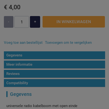
€ 4,00
Zuignap Oplossingen
Werkverlichting
IN WINKELWAGEN
-
+
Diverse Auto
Voeg toe aan bestellijst
Toevoegen om te vergelijken
Gegevens
Meer informatie
Reviews
Compatibility
Gegevens
universele radio kabelboom met open einde