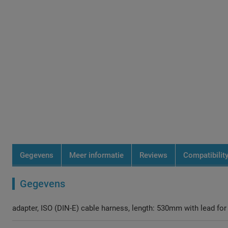
gallerij
gallerij
Gegevens
Meer informatie
Reviews
Compatibilit
Gegevens
adapter, ISO (DIN-E) cable harness, length: 530mm with lead for