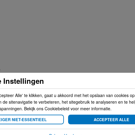
O
 Instellingen
cepteer Alle' te klikken, gaat u akkoord met het opslaan van cookies o
de sitenavigatie te verbeteren, het sitegebruik te analyseren en te he
ntwikkeld om uw headunit / radio met de
spanningen. Bekijk ons Cookiebeleid voor meer informatie.
en. Uw radio wordt van voeding en uw speakers
sionele connectoren.
IGER NIET-ESSENTIEEL
ACCEPTEER ALLE
 de auto's die geschikt zijn voor deze radio