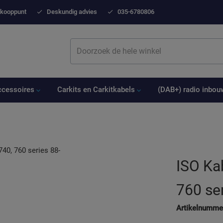
Ga
rkooppunt
Deskundig advies
035-6780806
naar
de
inhoud
Zoek
ccessoires
Carkits en Carkitkabels
(DAB+) radio inbo
ISO Kab
760 ser
Artikelnumme