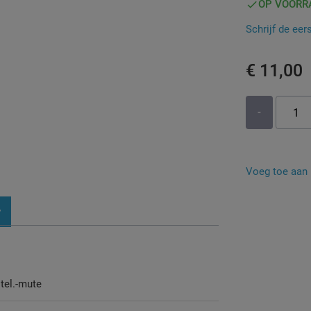
OP VOORR
Schrijf de eer
€ 11,00
-
Voeg toe aan b
y
 tel.-mute