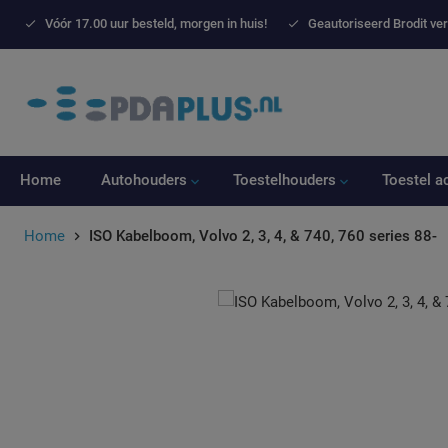
Vóór 17.00 uur besteld, morgen in huis!
Geautoriseerd Brodit ve
Home
Autohouders
Toestelhouders
Toestel a
Home
ISO Kabelboom, Volvo 2, 3, 4, & 740, 760 series 88-
Ga
Ga
naar
naar
het
het
einde
begin
van
van
de
de
afbeeldingen-
afbeeldingen-