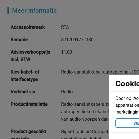
Meer informatie
Meer
Accessoiremerk
RTA
informatie
Barcode
8717091771130
Adviesverkoopprijs
11,00
incl. BTW
Kies kabel- of
Radio aansluitkabel autospecifiek IS
interfacetype
Cookie
Verbindt via
Radio
Door op 'Ac
apparaat om 
Productinstallatie
Radio aansluitkabels zijn speciaal o
marketingin
autospecifieke bekabeling te verbind
van audio voorzien dankzij de profes
WE
Product geschikt
Bij het tabblad Compatibility checkt u