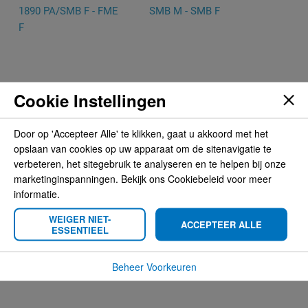
Cookie Instellingen
Door op 'Accepteer Alle' te klikken, gaat u akkoord met het
Combi antenne GPS
adapterkabel 30 cm
opslaan van cookies op uw apparaat om de sitenavigatie te
1890 PA/SMB F - FME
SMB M - SMB F
verbeteren, het sitegebruik te analyseren en te helpen bij onze
F
marketinginspanningen. Bekijk ons Cookiebeleid voor meer
€ 28,95
informatie.
€ 69,95
WEIGER NIET-
ACCEPTEER ALLE
ESSENTIEEL
Beheer Voorkeuren