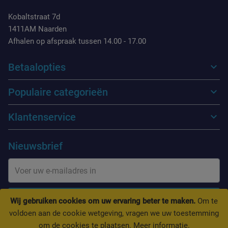
Kobaltstraat 7d
1411AM Naarden
Afhalen op afspraak tussen 14.00 - 17.00
Betaalopties
Populaire categorieën
Klantenservice
Nieuwsbrief
INSCHRIJVEN
Wij gebruiken cookies om uw ervaring beter te maken.
Om te
voldoen aan de cookie wetgeving, vragen we uw toestemming
om de cookies te plaatsen.
Meer informatie
.