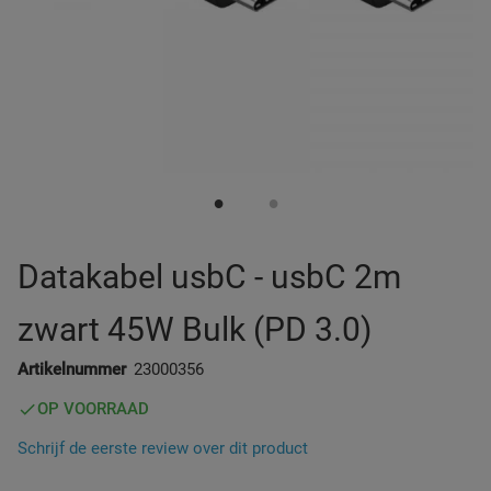
Zuignap Oplossingen
Werkverlichting
Diverse Auto
Datakabel usbC - usbC 2m
zwart 45W Bulk (PD 3.0)
Artikelnummer
23000356
OP VOORRAAD
Schrijf de eerste review over dit product