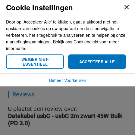
Meer informatie
Cookie Instellingen
Meer
m-use
Door op 'Accepteer Alle' te klikken, gaat u akkoord met het
informatie
8717091763777
opslaan van cookies op uw apparaat om de sitenavigatie te
Ja Bulk
verbeteren, het sitegebruik te analyseren en te helpen bij onze
marketinginspanningen. Bekijk ons Cookiebeleid voor meer
USB kabel, PD hogere wattages
informatie.
usbC - usbC
WEIGER NIET-
zwart
ACCEPTEER ALLE
ESSENTIEEL
9,95
Beheer Voorkeuren
Reviews
U plaatst een review over:
Datakabel usbC - usbC 2m zwart 45W Bulk
(PD 3.0)