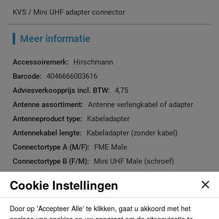
KVS / Mini UHF adapter connector
Meer informatie
Meer
Hirschmann
informatie
4046666003616
4,75
Antenne verlengkabel of adapter
Kabeladapter
Kabeladapter (zonder kabel)
FME Male
Mini UHF Male (schroef)
Cookie Instellingen
Reviews
Door op 'Accepteer Alle' te klikken, gaat u akkoord met het
opslaan van cookies op uw apparaat om de sitenavigatie te