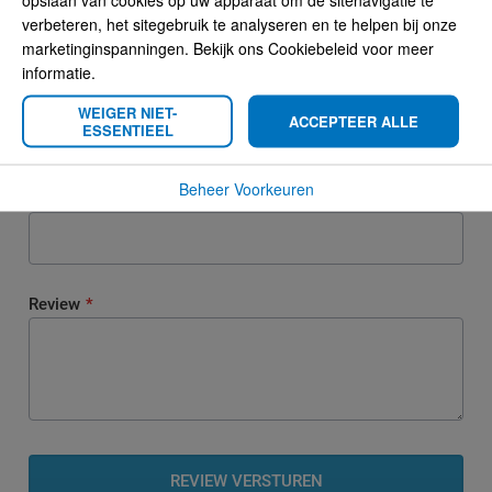
U plaatst een review over:
verbeteren, het sitegebruik te analyseren en te helpen bij onze
kabeladapter FME M - Mini UHF M
marketinginspanningen. Bekijk ons Cookiebeleid voor meer
informatie.
Uw naam
WEIGER NIET-
ACCEPTEER ALLE
ESSENTIEEL
Beheer Voorkeuren
Samenvatting
Review
REVIEW VERSTUREN